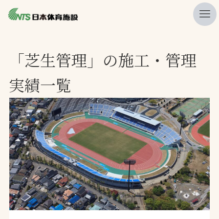
私たちの強み
「芝生管理」の施工・管理
ニュース
実績一覧
プレスリリース
レポート
製品・サービス一覧
施工・管理実績一覧
会社概要
採用情報
検索