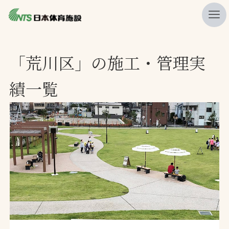
私たちの強み
「荒川区」の施工・管理実
ニュース
績一覧
プレスリリース
レポート
製品・サービス一覧
施工・管理実績一覧
会社概要
採用情報
検索