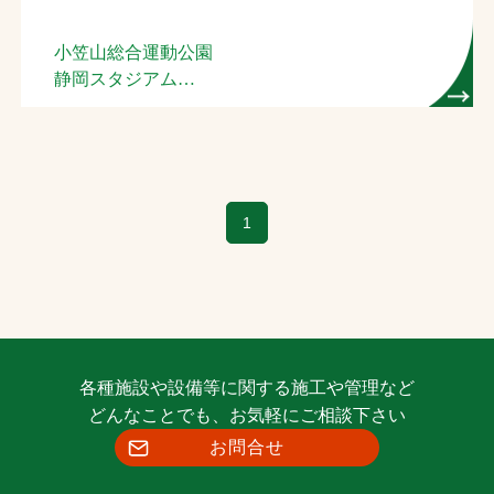
お問合せ
小笠山総合運動公園
静岡スタジアム
お取引先の皆様へ
（１種,クラス２）
プライバシーポリシー
ソーシャルメディアポリシー
1
Instagram
Facebook
YouTube
文字の見えづらさや操作にお困りの方へ
各種施設や設備等に関する施工や管理など
どんなことでも、お気軽にご相談下さい
お問合せ