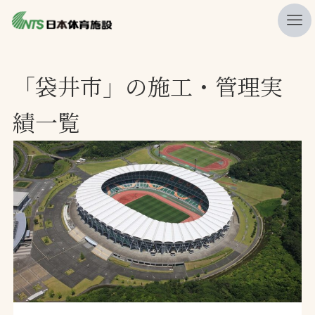
私たちの強み
「袋井市」の施工・管理実
ニュース
績一覧
プレスリリース
レポート
製品・サービス一覧
施工・管理実績一覧
会社概要
採用情報
検索