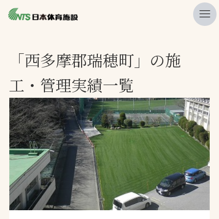
私たちの強み
「西多摩郡瑞穂町」の施
ニュース
工・管理実績一覧
プレスリリース
レポート
製品・サービス一覧
施工・管理実績一覧
会社概要
採用情報
検索