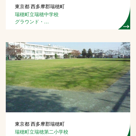
東京都 西多摩郡瑞穂町
お問合せ
瑞穂町立瑞穂中学校
グラウンド・
お取引先の皆様へ
テニスコート
プライバシーポリシー
ソーシャルメディアポリシー
Instagram
Facebook
YouTube
文字の見えづらさや操作にお困りの方へ
東京都 西多摩郡瑞穂町
瑞穂町立瑞穂第二小学校