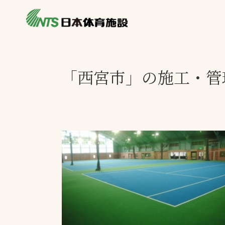
私たちの強み
製品・サービス
製品別カテゴリ
「西宮市」の施工・管
ニュース
一覧を見る
ライブラリ
主力製品
熱中症対策ミス
投てき実施可能
工芝
環境対応ウレタ