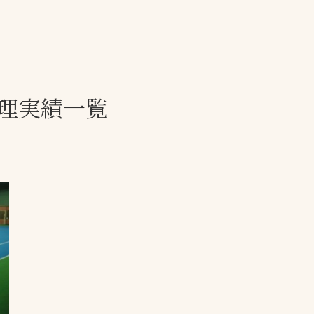
一覧
ー
技術別カテゴリー
お悩み別カテゴ
理実績一覧
全天候舗装
暑さ対策
スポーツターフ（芝
安全性向上
生）舗装
ト
ぬかるみ・凍結
人工芝舗装
な人
飛散・流出防止
クレイ（土）舗装
施工・管理実績
ン
防球設備
施設管理
パークマネジメント