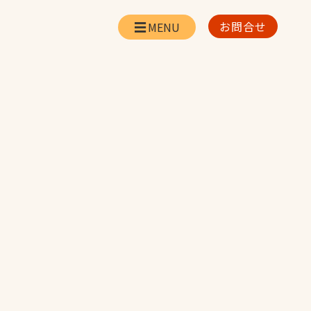
お問合せ
会社情報
リー
会社概要・所在地
お問合せ
社長挨拶
企業理念・経営方針
対策
日本体育施設の歩み
対策
アスリートパートナ
ー
一覧
採用情報
お取引先の皆様へ