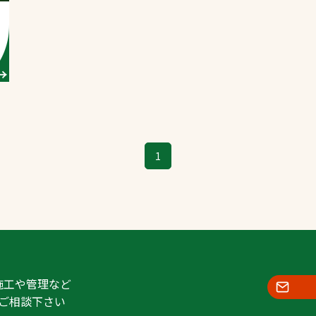
スポーツターフ（芝
生）
へ
1
施工や管理など
ご相談下さい