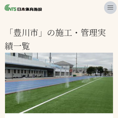
私たちの強み
「豊川市」の施工・管理実
ニュース
績一覧
プレスリリース
レポート
製品・サービス一覧
施工・管理実績一覧
会社概要
採用情報
検索