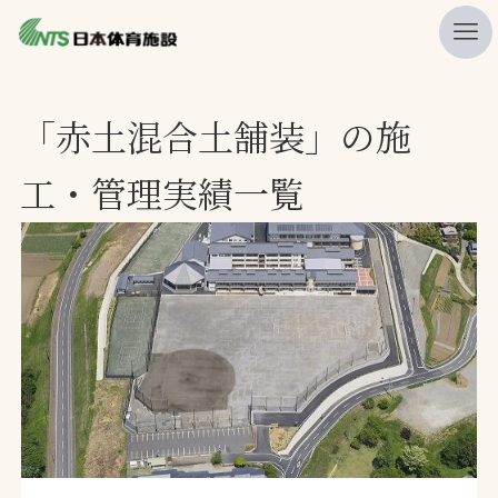
私たちの強み
「赤土混合土舗装」の施
ニュース
工・管理実績一覧
プレスリリース
レポート
製品・サービス一覧
施工・管理実績一覧
会社概要
採用情報
検索