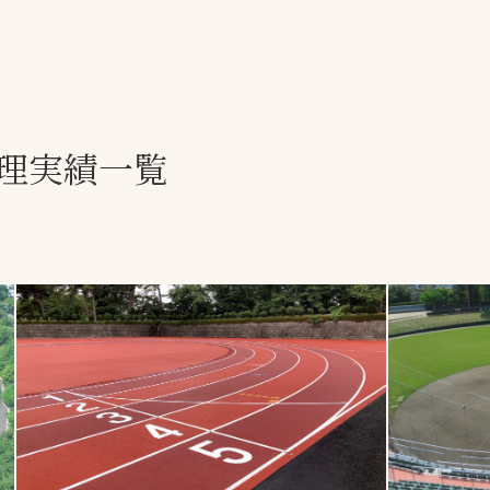
一覧
ー
技術別カテゴリー
お悩み別カテゴ
理実績一覧
全天候舗装
暑さ対策
スポーツターフ（芝
安全性向上
生）舗装
ト
ぬかるみ・凍結
人工芝舗装
な人
飛散・流出防止
クレイ（土）舗装
施工・管理実績
ン
防球設備
施設管理
パークマネジメント