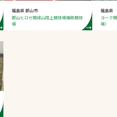
スポーツターフ（芝
福島県 郡山市
福島県
生）
郡山ヒロセ開成山陸上競技場補助競技
ヨーク
場
場）
へ