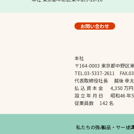
お問い合わせ
本社
〒164-0003 東京都中野区東
TEL.03-5337-2611 FAX.03
代表取締役社長 越後 幸
払 込 資 本 金 4,350 万円
設 立 年 月 日 昭和46 年
従業員数 142 名
私たちの強み
製品・サービ
お