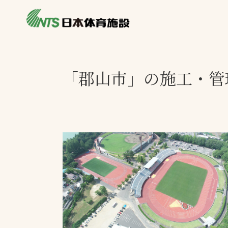
私たちの強み
製品・サービス
製品別カテゴリ
「郡山市」の施工・管
ニュース
一覧を見る
ライブラリ
主力製品
熱中症対策ミス
投てき実施可能
工芝
環境対応ウレタ