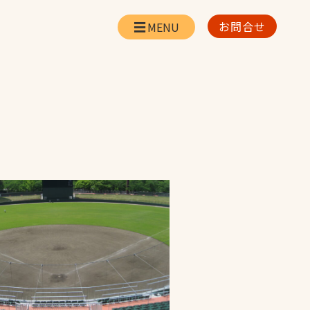
お問合せ
会社情報
リー
会社概要・所在地
お問合せ
社長挨拶
企業理念・経営方針
対策
日本体育施設の歩み
対策
アスリートパートナ
ー
一覧
採用情報
お取引先の皆様へ