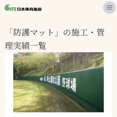
私たちの強み
「防護マット」の施工・管
ニュース
理実績一覧
プレスリリース
レポート
製品・サービス一覧
施工・管理実績一覧
会社概要
採用情報
検索