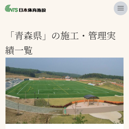
私たちの強み
「青森県」の施工・管理実
ニュース
績一覧
プレスリリース
レポート
製品・サービス一覧
施工・管理実績一覧
会社概要
採用情報
検索