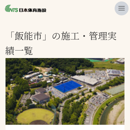
私たちの強み
「飯能市」の施工・管理実
ニュース
績一覧
プレスリリース
レポート
製品・サービス一覧
施工・管理実績一覧
会社概要
採用情報
検索