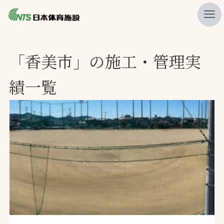
私たちの強み
「香美市」の施工・管理実
ニュース
績一覧
プレスリリース
レポート
製品・サービス一覧
施工・管理実績一覧
会社概要
採用情報
検索