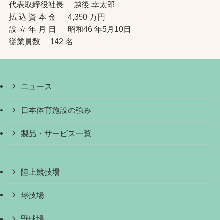
代表取締役社長 越後 幸太郎
払 込 資 本 金 4,350 万円
設 立 年 月 日 昭和46 年5月10日
従業員数 142 名
ニュース
日本体育施設の強み
製品・サービス一覧
陸上競技場
球技場
野球場