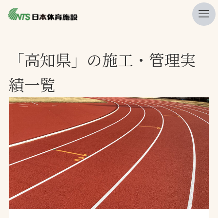
私たちの強み
「高知県」の施工・管理実
ニュース
績一覧
プレスリリース
レポート
製品・サービス一覧
施工・管理実績一覧
会社概要
採用情報
検索