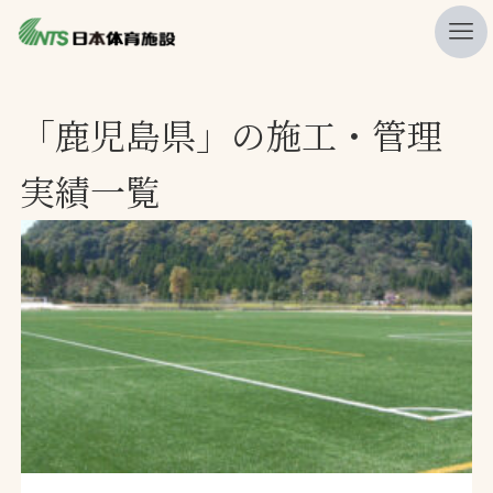
私たちの強み
「鹿児島県」の施工・管理
ニュース
実績一覧
プレスリリース
レポート
製品・サービス一覧
施工・管理実績一覧
会社概要
採用情報
検索