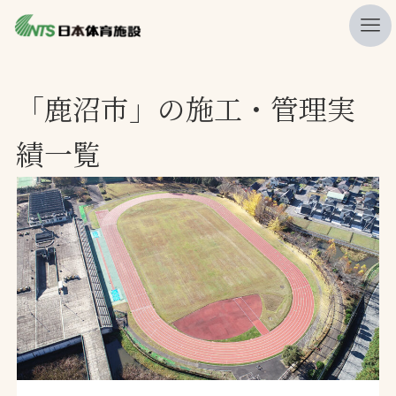
私たちの強み
「鹿沼市」の施工・管理実
ニュース
績一覧
プレスリリース
レポート
製品・サービス一覧
施工・管理実績一覧
会社概要
採用情報
検索