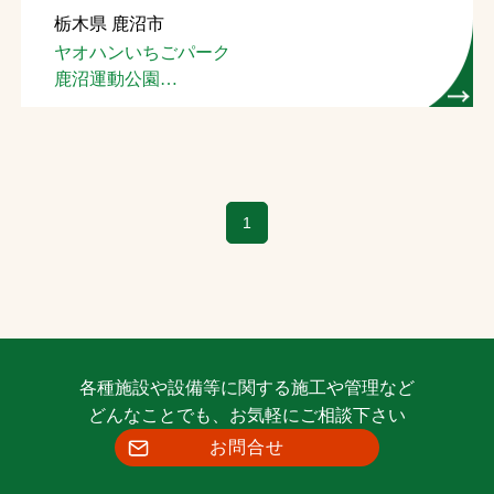
栃木県 鹿沼市
お問合せ
ヤオハンいちごパーク
鹿沼運動公園
お取引先の皆様へ
陸上競技場
プライバシーポリシー
ソーシャルメディアポリシー
1
Instagram
Facebook
YouTube
文字の見えづらさや操作にお困りの方へ
各種施設や設備等に関する施工や管理など
どんなことでも、お気軽にご相談下さい
お問合せ