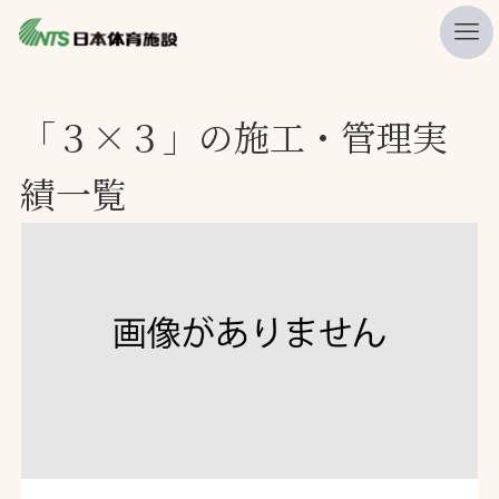
私たちの強み
「３×３」の施工・管理実
ニュース
績一覧
プレスリリース
レポート
製品・サービス一覧
施工・管理実績一覧
会社概要
採用情報
検索