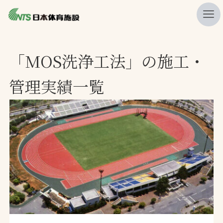
私たちの強み
「MOS洗浄工法」の施工・
ニュース
管理実績一覧
プレスリリース
レポート
製品・サービス一覧
施工・管理実績一覧
会社概要
採用情報
検索