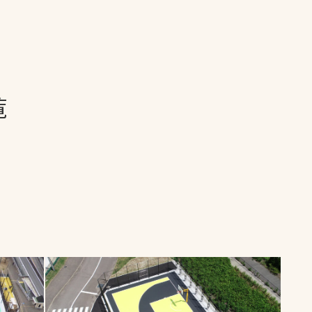
一覧
ー
技術別カテゴリー
お悩み別カテゴ
覧
全天候舗装
暑さ対策
スポーツターフ（芝
安全性向上
生）舗装
ト
ぬかるみ・凍結
人工芝舗装
な人
飛散・流出防止
クレイ（土）舗装
施工・管理実績
ン
防球設備
施設管理
パークマネジメント