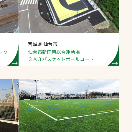
スポーツターフ（芝
生）
宮城県 仙台市
゚ーク
仙台市新田東総合運動場
へ
３×３バスケットボールコート