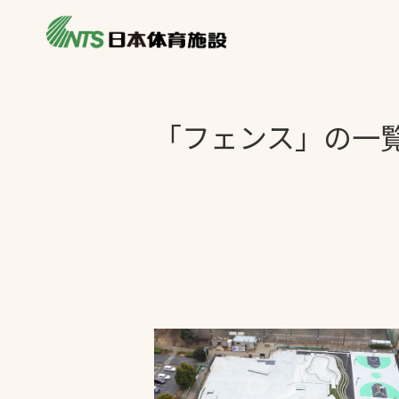
私たちの強み
製品・サービス
製品別カテゴリ
「フェンス」の一
ニュース
一覧を見る
ライブラリ
主力製品
熱中症対策ミス
投てき実施可能
工芝
環境対応ウレタ