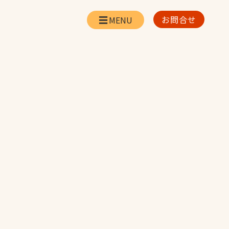
お問合せ
会社情報
リー
会社概要・所在地
お問合せ
社長挨拶
企業理念・経営方針
対策
日本体育施設の歩み
対策
アスリートパートナ
ー
一覧
採用情報
お取引先の皆様へ