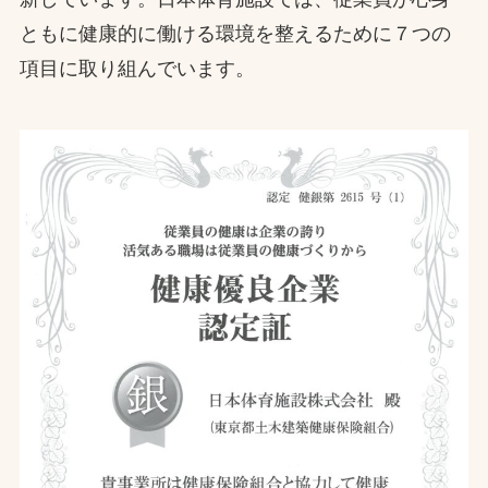
ともに健康的に働ける環境を整えるために７つの
お問合せ
項目に取り組んでいます。
お取引先の皆様へ
プライバシーポリシー
ソーシャルメディアポリシー
Instagram
Facebook
YouTube
文字の見えづらさや操作にお困りの方へ