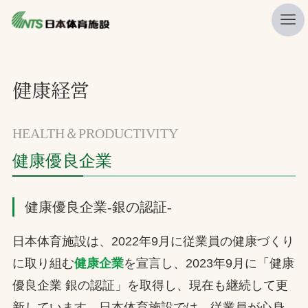
私たちの強み
健康経営
ニュース
プレスリリース
HEALTH＆PRODUCTIVITY
レポート
健康優良企業
製品・サービス一覧
健康優良企業-銀の認証-
施工・管理実績一覧
会社概要
日本体育施設は、2022年9月に従業員の健康づくり
採用情報
に取り組む
健康企業
を宣言し、2023年9月に「健康
優良企業 銀の認証」を取得し、現在も継続して更
検索
新しています。日本体育施設では、従業員が心身