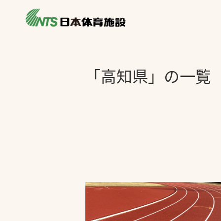
私たちの強み
製品・サービス
製品別カテゴリ
「高知県」の一覧
ニュース
一覧を見る
ライブラリ
主力製品
熱中症対策ミス
投てき実施可能
工芝
環境対応ウレタ