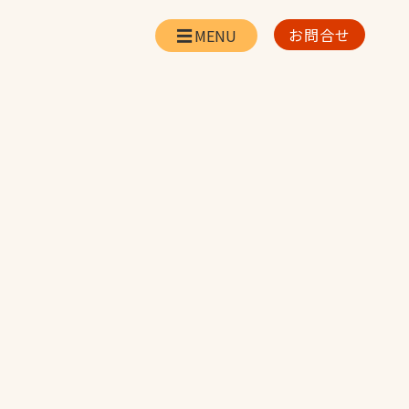
お問合せ
会社情報
リー
会社概要・所在地
お問合せ
社長挨拶
企業理念・経営方針
対策
日本体育施設の歩み
対策
アスリートパートナ
ー
一覧
採用情報
お取引先の皆様へ