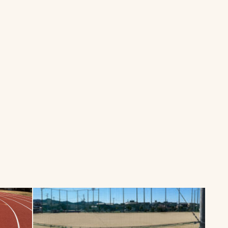
一覧
ー
技術別カテゴリー
お悩み別カテゴ
全天候舗装
暑さ対策
スポーツターフ（芝
安全性向上
生）舗装
ト
ぬかるみ・凍結
人工芝舗装
な人
飛散・流出防止
クレイ（土）舗装
施工・管理実績
ン
防球設備
施設管理
パークマネジメント