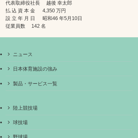
代表取締役社長 越後 幸太郎
払 込 資 本 金 4,350 万円
設 立 年 月 日 昭和46 年5月10日
従業員数 142 名
ニュース
日本体育施設の強み
製品・サービス一覧
陸上競技場
球技場
野球場