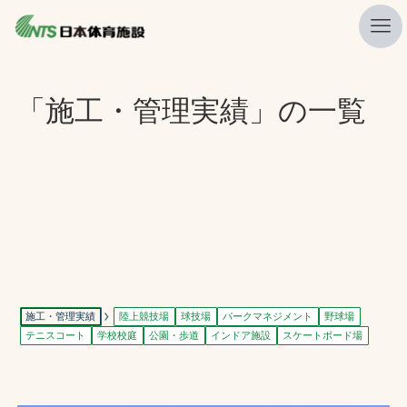
私たちの強み
「施工・管理実績」の一覧
ニュース
プレスリリース
レポート
製品・サービス一覧
施工・管理実績一覧
会社概要
施工・管理実績
陸上競技場
球技場
パークマネジメント
野球場
テニスコート
学校校庭
公園・歩道
インドア施設
スケートボード場
採用情報
検索