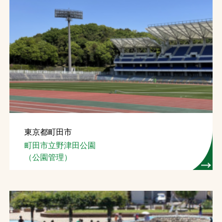
お問合せ
お取引先の皆様へ
プライバシーポリシー
ソーシャルメディアポリシー
Instagram
Facebook
YouTube
東京都町田市
町田市立野津田公園
文字の見えづらさや操作にお困りの方へ
（公園管理）