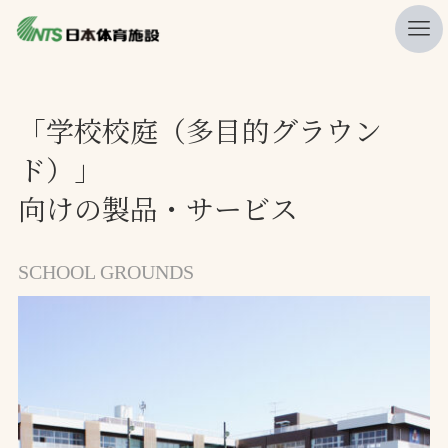
私たちの強み
「学校校庭（多目的グラウン
ニュース
ド）」
プレスリリース
向けの製品・サービス
レポート
製品・サービス一覧
SCHOOL GROUNDS
施工・管理実績一覧
会社概要
採用情報
検索