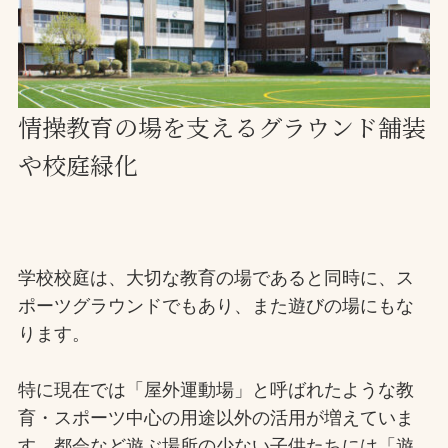
お問合せ
お取引先の皆様へ
情操教育の場を支えるグラウンド舗装
プライバシーポリシー
や校庭緑化
ソーシャルメディアポリシー
Instagram
Facebook
YouTube
学校校庭は、大切な教育の場であると同時に、ス
ポーツグラウンドでもあり、また遊びの場にもな
文字の見えづらさや操作にお困りの方へ
ります。
特に現在では「屋外運動場」と呼ばれたような教
育・スポーツ中心の用途以外の活用が増えていま
す。都会など遊ぶ場所の少ない子供たちには「遊