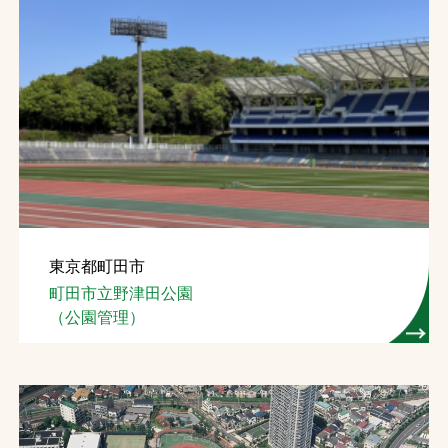
お問合せ
お取引先の皆様へ
プライバシーポリシー
ソーシャルメディアポリシー
Instagram
Facebook
YouTube
東京都町田市
町田市立野津田公園
文字の見えづらさや操作にお困りの方へ
（公園管理）