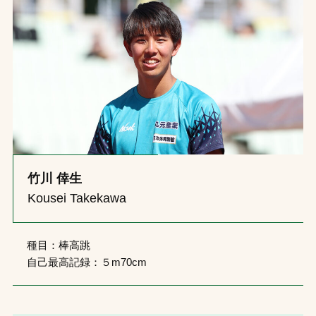
お問合せ
お取引先の皆様へ
プライバシーポリシー
ソーシャルメディアポリシー
Instagram
Facebook
YouTube
竹川 倖生
Kousei Takekawa
文字の見えづらさや操作にお困りの方へ
種目：棒高跳
自己最高記録：５m70cm