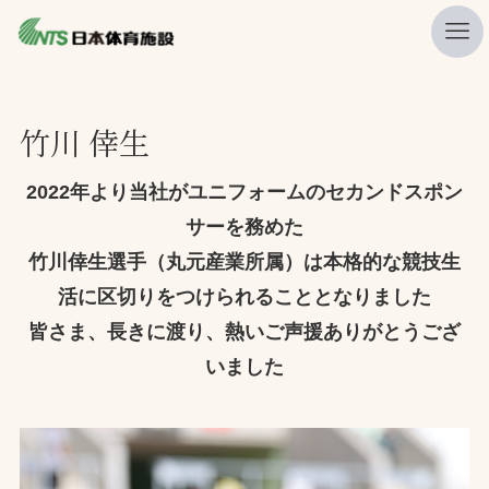
私たちの強み
竹川 倖生
ニュース
2022年より当社がユニフォームのセカンドスポン
プレスリリース
サーを務めた
レポート
竹川倖生選手（丸元産業所属）は本格的な競技生
製品・サービス一覧
活に区切りをつけられることとなりました
施工・管理実績一覧
皆さま、長きに渡り、熱いご声援ありがとうござ
いました
会社概要
採用情報
検索