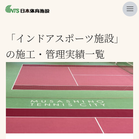
私たちの強み
「インドアスポーツ施設」
ニュース
の施工・管理実績一覧
プレスリリース
レポート
製品・サービス一覧
施工・管理実績一覧
会社概要
採用情報
検索