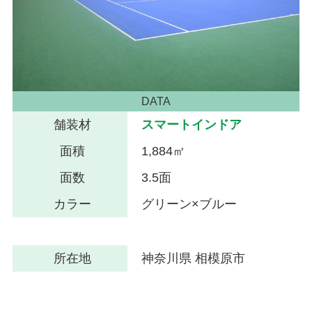
DATA
舗装材
スマートインドア
面積
1,884㎡
面数
3.5面
カラー
グリーン×ブルー
所在地
神奈川県 相模原市