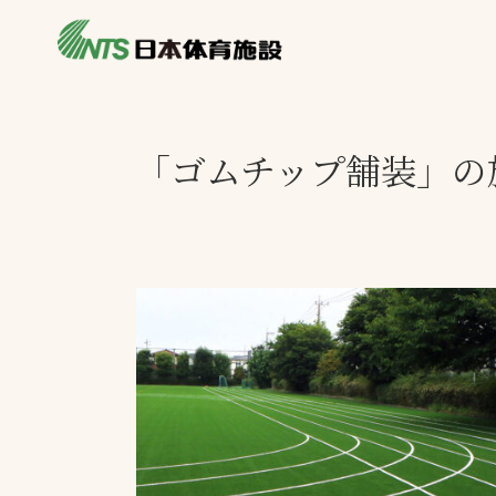
私たちの強み
製品・サービス
製品別カテゴリ
「ゴムチップ舗装」の
ニュース
一覧を見る
ライブラリ
主力製品
熱中症対策ミス
投てき実施可能
工芝
環境対応ウレタ