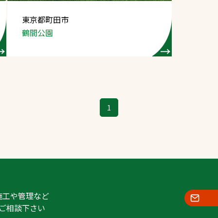
スポーツターフ（芝
東京都町田市
生）
鶴間公園
へ
1
施工や管理など
ご相談下さい