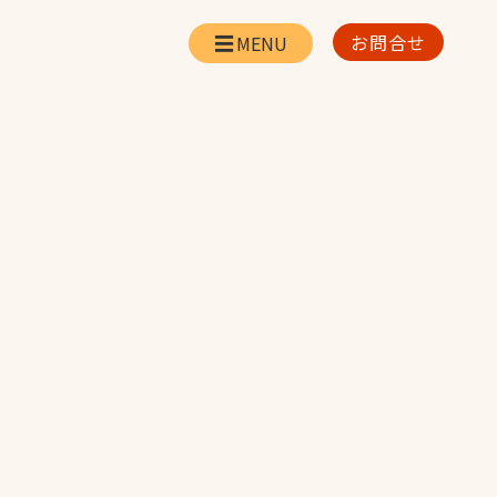
お問合せ
会社情報
リー
会社概要・所在地
お問合せ
社長挨拶
企業理念・経営方針
対策
日本体育施設の歩み
対策
アスリートパートナ
ー
一覧
採用情報
お取引先の皆様へ