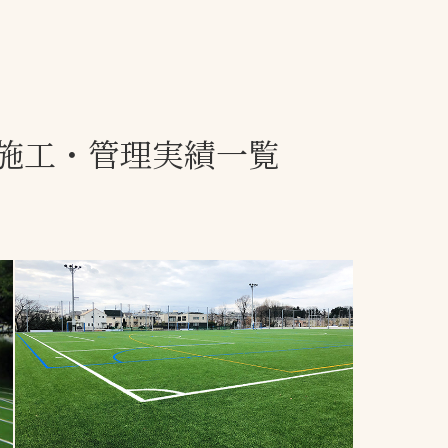
一覧
ー
技術別カテゴリー
お悩み別カテゴ
施工・管理実績一覧
全天候舗装
暑さ対策
スポーツターフ（芝
安全性向上
生）舗装
ト
ぬかるみ・凍結
人工芝舗装
な人
飛散・流出防止
クレイ（土）舗装
施工・管理実績
ン
防球設備
施設管理
パークマネジメント