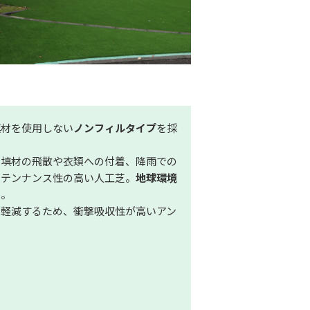
填材を使用しない
ノンフィルタイプ
を採
充填材の飛散や衣類への付着、降雨での
ンテンナンス性の高い人工芝。
地球環境
る。
を軽減するため、衝撃吸収性が高いアン