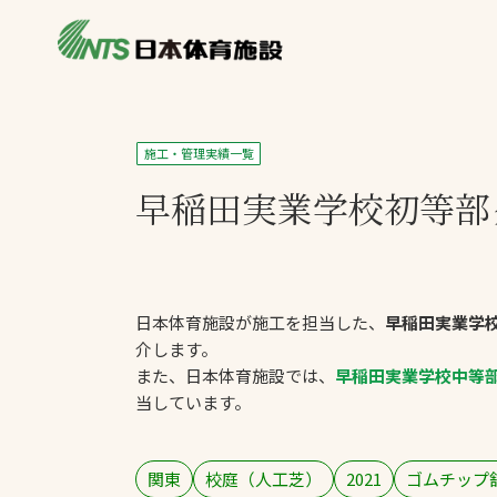
私たちの強み
製品・サービス
製品別カテゴリ
施工・管理実績一覧
ニュース
早稲田実業学校初等部
一覧を見る
ライブラリ
主力製品
熱中症対策ミス
日本体育施設が施工を担当した、
早稲田実業学
投てき実施可能
介します。
工芝
また、日本体育施設では、
早稲田実業学校中等
環境対応ウレタ
当しています。
関東
校庭（人工芝）
2021
ゴムチップ