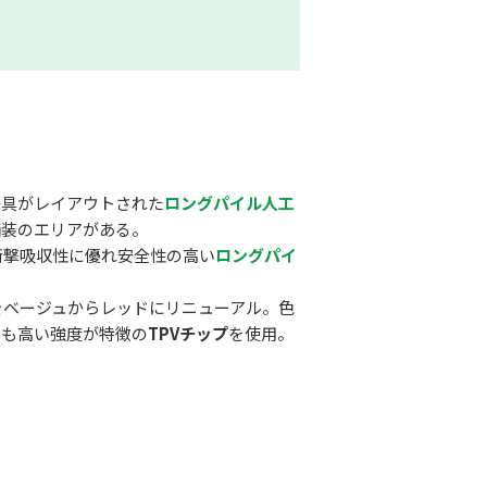
遊具がレイアウトされた
ロングパイル人工
舗装のエリアがある。
を衝撃吸収性に優れ安全性の高い
ロングパイ
装をベージュからレッドにリニューアル。色
でも高い強度が特徴の
TPVチップ
を使用。