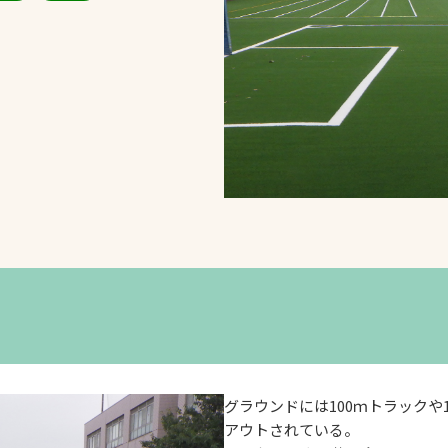
スポーツターフ（芝
生）
へ
グラウンドには100ｍトラックや
アウトされている。