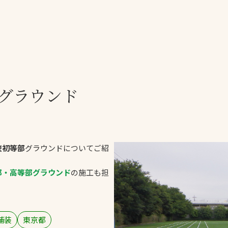
一覧
ー
技術別カテゴリー
お悩み別カテゴ
グラウンド
全天候舗装
暑さ対策
スポーツターフ（芝
安全性向上
生）舗装
ト
ぬかるみ・凍結
人工芝舗装
校初等部
グラウンドについてご紹
な人
飛散・流出防止
クレイ（土）舗装
施工・管理実績
部・高等部グラウンド
の施工も担
ン
防球設備
施設管理
パークマネジメント
舗装
東京都