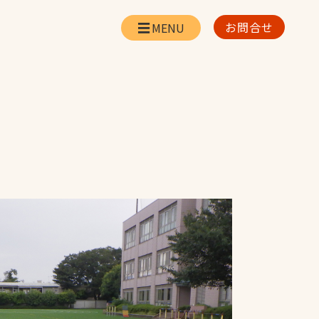
お問合せ
会社情報
リー
会社概要・所在地
お問合せ
社長挨拶
企業理念・経営方針
対策
日本体育施設の歩み
対策
アスリートパートナ
ー
一覧
採用情報
お取引先の皆様へ