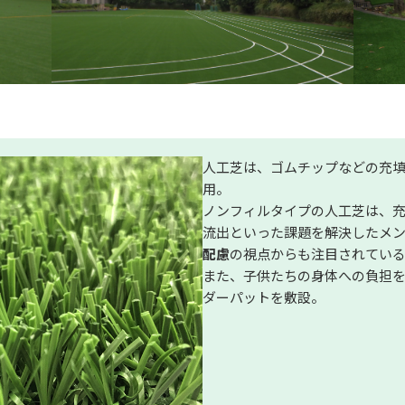
人工芝は、ゴムチップなどの充
用。
ノンフィルタイプの人工芝は、
流出といった課題を解決したメ
配慮
の視点からも注目されてい
また、子供たちの身体への負担
ダーパットを敷設。