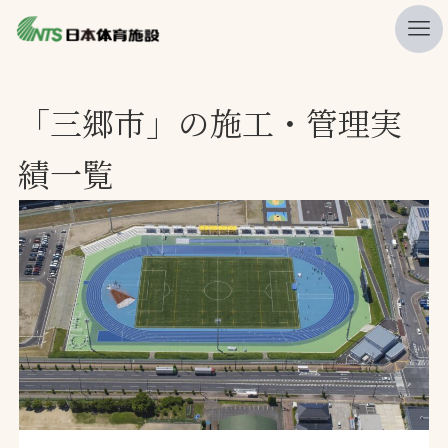
私たちの強み
「三郷市」の施工・管理実
ニュース
績一覧
プレスリリース
レポート
製品・サービス一覧
施工・管理実績一覧
会社概要
採用情報
検索