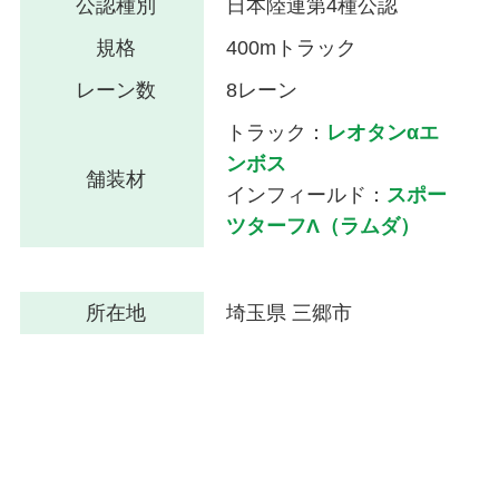
公認種別
日本陸連第4種公認
規格
400mトラック
レーン数
8レーン
トラック：
レオタンαエ
ンボス
舗装材
インフィールド：
スポー
ツターフΛ（ラムダ）
所在地
埼玉県 三郷市