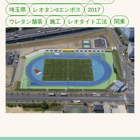
埼玉県
レオタンαエンボス
2017
お問合せ
ウレタン舗装
施工
レオタイト工法
関東
お取引先の皆様へ
プライバシーポリシー
ソーシャルメディアポリシー
Instagram
Facebook
YouTube
文字の見えづらさや操作にお困りの方へ