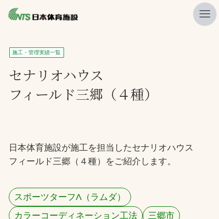
私たちの強み
施工・管理実績一覧
ニュース
セナリオハウス
フィールド三郷（４種）
プレスリリース
レポート
製品・サービス一覧
日本体育施設が施工を担当したセナリオハウス
施工・管理実績一覧
フィールド三郷（４種）をご紹介します。
会社概要
採用情報
スポーツターフΛ（ラムダ）
検索
カラーコーディネーション工法
三郷市