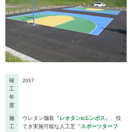
竣
2017
工
年
度
施
ウレタン舗装『
レオタンαエンボス
』、投
工
てき実施可能な人工芝『
スポーツターフ