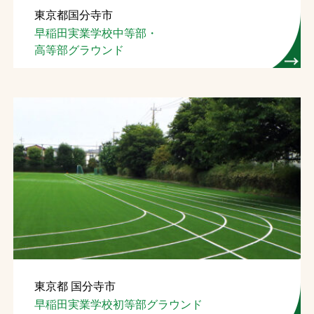
東京都国分寺市
お問合せ
早稲田実業学校中等部・
高等部グラウンド
お取引先の皆様へ
プライバシーポリシー
ソーシャルメディアポリシー
Instagram
Facebook
YouTube
文字の見えづらさや操作にお困りの方へ
東京都 国分寺市
早稲田実業学校初等部グラウンド