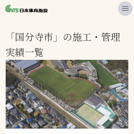
私たちの強み
「国分寺市」の施工・管理
ニュース
実績一覧
プレスリリース
レポート
製品・サービス一覧
施工・管理実績一覧
会社概要
採用情報
検索