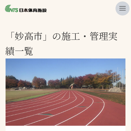
私たちの強み
「妙高市」の施工・管理実
ニュース
績一覧
プレスリリース
レポート
製品・サービス一覧
施工・管理実績一覧
会社概要
採用情報
検索