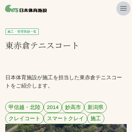
私たちの強み
施工・管理実績一覧
ニュース
東赤倉テニスコート
プレスリリース
レポート
製品・サービス一覧
日本体育施設が施工を担当した東赤倉テニスコー
トをご紹介します。
施工・管理実績一覧
会社概要
甲信越・北陸
2014
妙高市
新潟県
採用情報
クレイコート
スマートクレイ
施工
検索