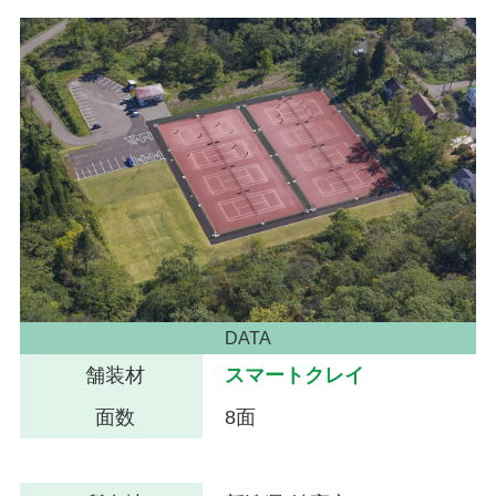
DATA
舗装材
スマートクレイ
面数
8面