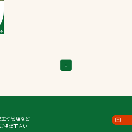
スポーツターフ（芝
生）
へ
1
施工や管理など
ご相談下さい