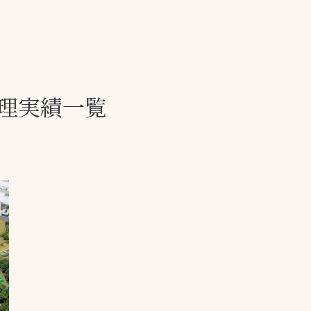
一覧
ー
技術別カテゴリー
お悩み別カテゴ
理実績一覧
全天候舗装
暑さ対策
スポーツターフ（芝
安全性向上
生）舗装
ト
ぬかるみ・凍結
人工芝舗装
な人
飛散・流出防止
クレイ（土）舗装
施工・管理実績
ン
防球設備
施設管理
パークマネジメント