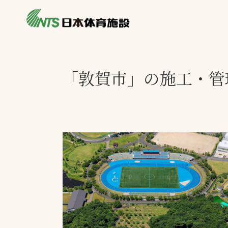
私たちの強み
製品・サービス
製品別カテゴリ
「敦賀市」の施工・管
ニュース
一覧を見る
ライブラリ
主力製品
熱中症対策ミス
投てき実施可能
工芝
環境対応ウレタ