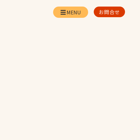
お問合せ
会社情報
リー
会社概要・所在地
お問合せ
社長挨拶
企業理念・経営方針
対策
日本体育施設の歩み
対策
アスリートパートナ
ー
一覧
採用情報
お取引先の皆様へ