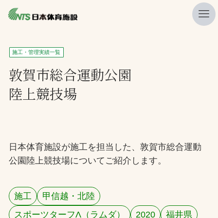
私たちの強み
施工・管理実績一覧
ニュース
敦賀市総合運動公園
陸上競技場
プレスリリース
レポート
製品・サービス一覧
日本体育施設が施工を担当した、敦賀市総合運動
施工・管理実績一覧
公園陸上競技場についてご紹介します。
会社概要
採用情報
施工
甲信越・北陸
検索
スポーツターフΛ（ラムダ）
2020
福井県