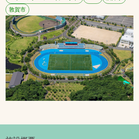
敦賀市
お問合せ
お取引先の皆様へ
プライバシーポリシー
ソーシャルメディアポリシー
Instagram
Facebook
YouTube
文字の見えづらさや操作にお困りの方へ