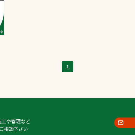
スポーツターフ（芝
生）
へ
1
施工や管理など
ご相談下さい