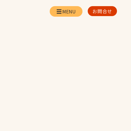
お問合せ
会社情報
リー
会社概要・所在地
お問合せ
社長挨拶
企業理念・経営方針
対策
日本体育施設の歩み
対策
アスリートパートナ
ー
一覧
採用情報
お取引先の皆様へ