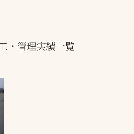
一覧
ー
技術別カテゴリー
お悩み別カテゴ
工・管理実績一覧
全天候舗装
暑さ対策
スポーツターフ（芝
安全性向上
生）舗装
ト
ぬかるみ・凍結
人工芝舗装
な人
飛散・流出防止
クレイ（土）舗装
施工・管理実績
ン
防球設備
施設管理
パークマネジメント