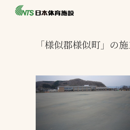
私たちの強み
製品・サービス
製品別カテゴリ
「様似郡様似町」の施
ニュース
一覧を見る
ライブラリ
主力製品
熱中症対策ミス
投てき実施可能
工芝
環境対応ウレタ