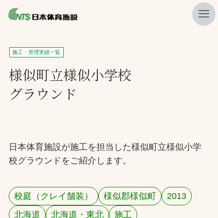
私たちの強み
施工・管理実績一覧
ニュース
様似町立様似小学校
グラウンド
プレスリリース
レポート
製品・サービス一覧
日本体育施設が施工を担当した様似町立様似小学
施工・管理実績一覧
校グラウンドをご紹介します。
会社概要
採用情報
校庭（クレイ舗装）
様似郡様似町
2013
検索
北海道
北海道・東北
施工