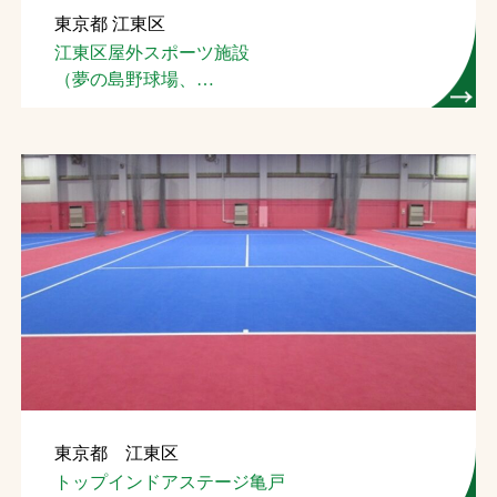
東京都 江東区
お問合せ
江東区屋外スポーツ施設
（夢の島野球場、
お取引先の皆様へ
夢の島競技場）
プライバシーポリシー
ソーシャルメディアポリシー
Instagram
Facebook
YouTube
文字の見えづらさや操作にお困りの方へ
東京都 江東区
トップインドアステージ亀戸