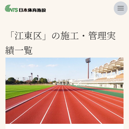
私たちの強み
「江東区」の施工・管理実
ニュース
績一覧
プレスリリース
レポート
製品・サービス一覧
施工・管理実績一覧
会社概要
採用情報
検索