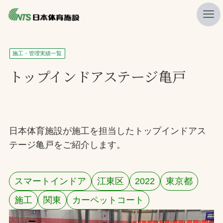
私たちの強み
施工・管理実績一覧
ニュース
トップインドアステージ亀戸
プレスリリース
レポート
製品・サービス一覧
日本体育施設が施工を担当したトップインドアス
テージ亀戸をご紹介します。
施工・管理実績一覧
会社概要
スマートインドア
江東区
2022
東京都
採用情報
施工
関東
カーペットコート
検索