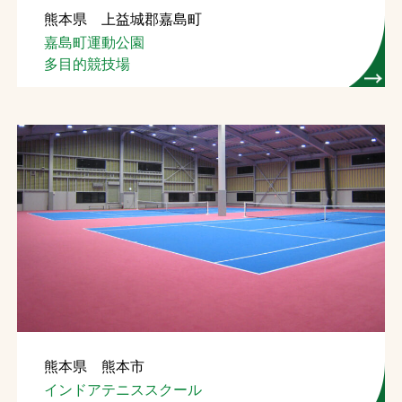
熊本県 上益城郡嘉島町
お問合せ
嘉島町運動公園
多目的競技場
お取引先の皆様へ
プライバシーポリシー
ソーシャルメディアポリシー
Instagram
Facebook
YouTube
文字の見えづらさや操作にお困りの方へ
熊本県 熊本市
インドアテニススクール