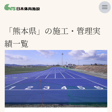
私たちの強み
「熊本県」の施工・管理実
ニュース
績一覧
プレスリリース
レポート
製品・サービス一覧
施工・管理実績一覧
会社概要
採用情報
検索