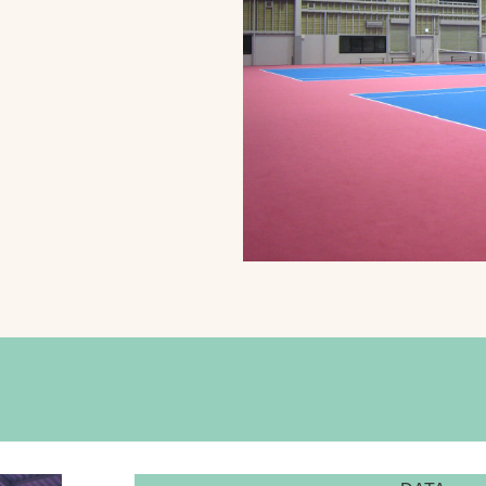
スポーツターフ（芝
生）
へ