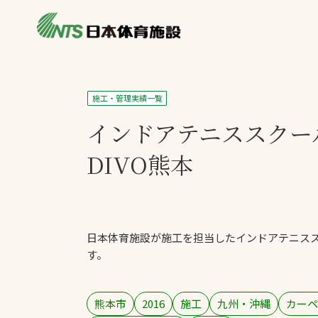
私たちの強み
製品・サービス
製品別カテゴリ
施工・管理実績一覧
ニュース
インドアテニススクー
一覧を見る
ライブラリ
主力製品
DIVO熊本
熱中症対策ミス
投てき実施可能
工芝
日本体育施設が施工を担当したインドアテニスス
環境対応ウレタ
す。
熊本市
2016
施工
九州・沖縄
カーペ