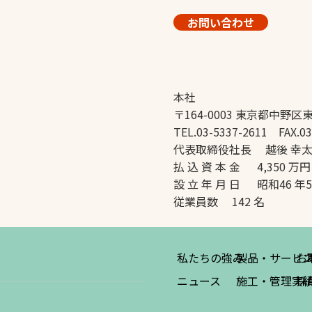
お問い合わせ
本社
〒164-0003 東京都中野区東
TEL.03-5337-2611 FAX.03
代表取締役社長 越後 幸
払 込 資 本 金 4,350 万円
設 立 年 月 日 昭和46 年
従業員数 142 名
私たちの強み
製品・サービ
お
ニュース
施工・管理実
採