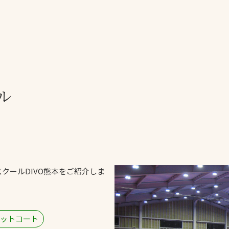
一覧
ー
技術別カテゴリー
お悩み別カテゴ
ル
全天候舗装
暑さ対策
スポーツターフ（芝
安全性向上
生）舗装
ト
ぬかるみ・凍結
人工芝舗装
な人
飛散・流出防止
クレイ（土）舗装
施工・管理実績
クールDIVO熊本をご紹介しま
ン
防球設備
施設管理
ットコート
パークマネジメント