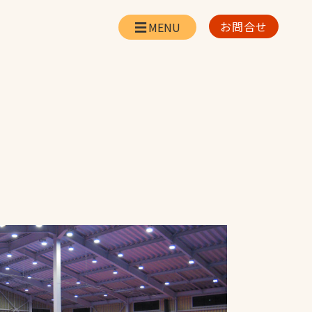
お問合せ
会社情報
リー
会社概要・所在地
お問合せ
社長挨拶
企業理念・経営方針
対策
日本体育施設の歩み
対策
アスリートパートナ
ー
一覧
採用情報
お取引先の皆様へ