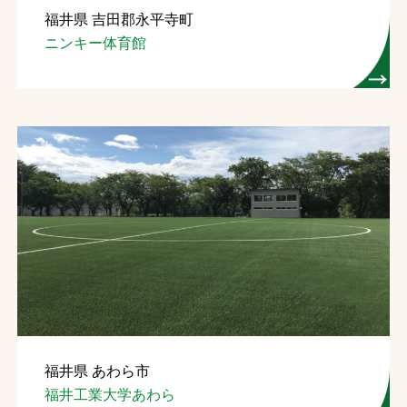
福井県 吉田郡永平寺町
お問合せ
ニンキー体育館
お取引先の皆様へ
プライバシーポリシー
ソーシャルメディアポリシー
Instagram
Facebook
YouTube
文字の見えづらさや操作にお困りの方へ
福井県 あわら市
福井工業大学あわら