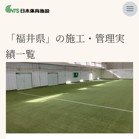
私たちの強み
「福井県」の施工・管理実
ニュース
績一覧
プレスリリース
レポート
製品・サービス一覧
施工・管理実績一覧
会社概要
採用情報
検索