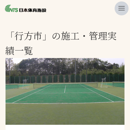
私たちの強み
「行方市」の施工・管理実
ニュース
績一覧
プレスリリース
レポート
製品・サービス一覧
施工・管理実績一覧
会社概要
採用情報
検索