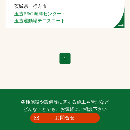
茨城県 行方市
お問合せ
玉造B&G海洋センター・
玉造運動場テニスコート
お取引先の皆様へ
プライバシーポリシー
ソーシャルメディアポリシー
1
Instagram
Facebook
YouTube
文字の見えづらさや操作にお困りの方へ
各種施設や設備等に関する施工や管理など
どんなことでも、お気軽にご相談下さい
お問合せ