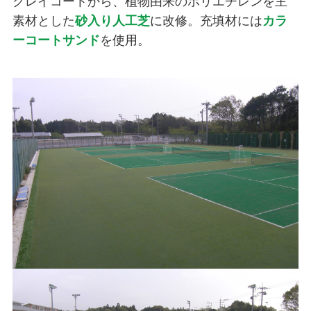
クレイコートから、植物由来のポリエチレンを主
素材とした
砂入り人工芝
に改修。充填材には
カラ
ーコートサンド
を使用。