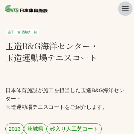
私たちの強み
施工・管理実績一覧
ニュース
玉造B&G海洋センター・
玉造運動場テニスコート
プレスリリース
レポート
製品・サービス一覧
日本体育施設が施工を担当した玉造B&G海洋セン
施工・管理実績一覧
ター・
会社概要
玉造運動場テニスコートをご紹介します。
採用情報
2013
茨城県
砂入り人工芝コート
検索