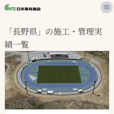
私たちの強み
「長野県」の施工・管理実
ニュース
績一覧
プレスリリース
レポート
製品・サービス一覧
施工・管理実績一覧
会社概要
採用情報
検索