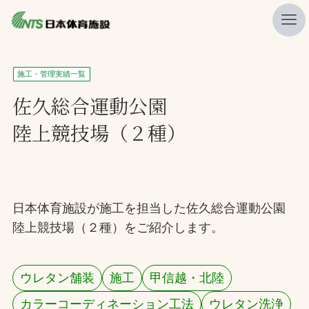
私たちの強み
施工・管理実績一覧
ニュース
佐久総合運動公園
陸上競技場（２種）
プレスリリース
レポート
製品・サービス一覧
日本体育施設が施工を担当した佐久総合運動公園
施工・管理実績一覧
陸上競技場（２種）をご紹介します。
会社概要
採用情報
ウレタン舗装
施工
甲信越・北陸
検索
カラーコーディネーション工法
ウレタン洗浄