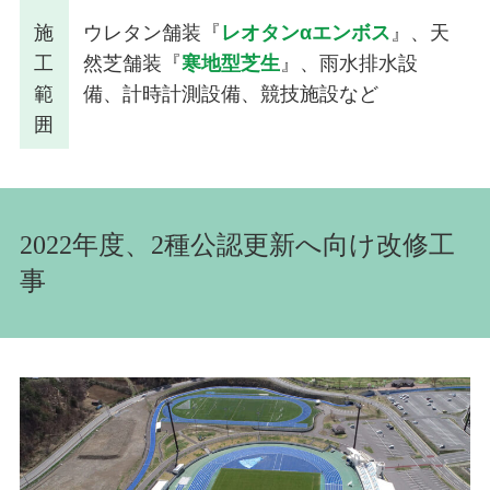
施
ウレタン舗装『
レオタンαエンボス
』、天
工
然芝舗装『
寒地型芝生
』、雨水排水設
範
備、計時計測設備、競技施設など
囲
2022年度、2種公認更新へ向け改修工
事