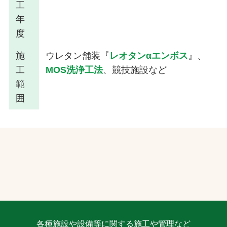
工
年
度
施
ウレタン舗装『
レオタンαエンボス
』、
工
MOS洗浄工法
、競技施設など
範
囲
各種施設や設備等に関する施工や管理など