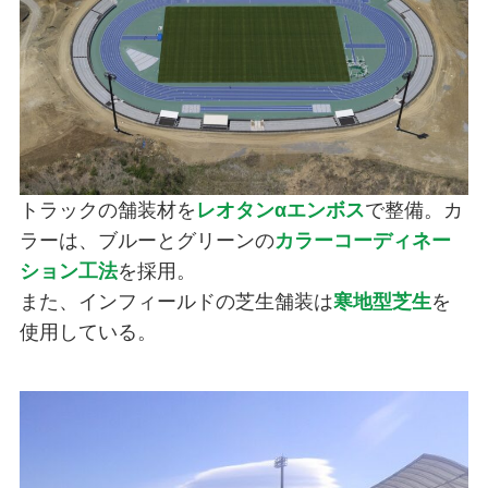
トラックの舗装材を
レオタンαエンボス
で整備。カ
ラーは、ブルーとグリーンの
カラーコーディネー
ション工法
を採用。
また、インフィールドの芝生舗装は
寒地型芝生
を
使用している。