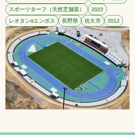
スポーツターフ（天然芝舗装）
2022
お問合せ
レオタンαエンボス
長野県
佐久市
2012
お取引先の皆様へ
プライバシーポリシー
ソーシャルメディアポリシー
Instagram
Facebook
YouTube
文字の見えづらさや操作にお困りの方へ