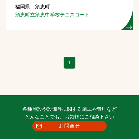
福岡県 須恵町
お問合せ
須恵町立須恵中学校テニスコート
お取引先の皆様へ
プライバシーポリシー
ソーシャルメディアポリシー
1
Instagram
Facebook
YouTube
文字の見えづらさや操作にお困りの方へ
各種施設や設備等に関する施工や管理など
どんなことでも、お気軽にご相談下さい
お問合せ