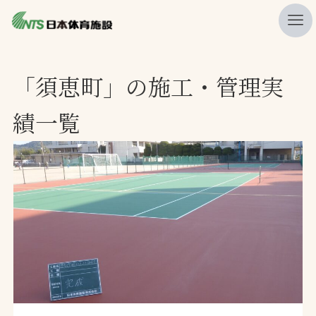
私たちの強み
「須恵町」の施工・管理実
ニュース
績一覧
プレスリリース
レポート
製品・サービス一覧
施工・管理実績一覧
会社概要
採用情報
検索