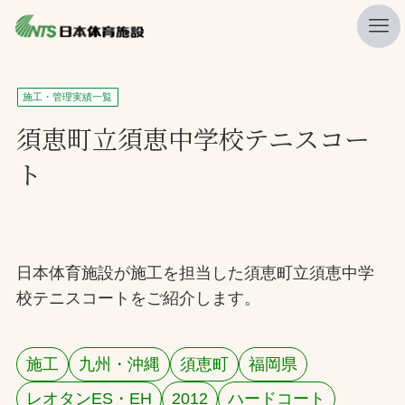
私たちの強み
施工・管理実績一覧
ニュース
須恵町立須恵中学校テニスコー
ト
プレスリリース
レポート
製品・サービス一覧
日本体育施設が施工を担当した須恵町立須恵中学
施工・管理実績一覧
校テニスコートをご紹介します。
会社概要
採用情報
施工
九州・沖縄
須恵町
福岡県
検索
レオタンES・EH
2012
ハードコート