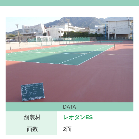
DATA
舗装材
レオタンES
面数
2面