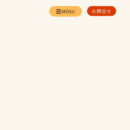
お問合せ
会社情報
リー
会社概要・所在地
お問合せ
社長挨拶
企業理念・経営方針
対策
日本体育施設の歩み
対策
アスリートパートナ
ー
一覧
採用情報
お取引先の皆様へ