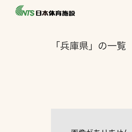
私たちの強み
製品・サービス
製品別カテゴリ
「兵庫県」の一覧
ニュース
一覧を見る
ライブラリ
主力製品
熱中症対策ミス
投てき実施可能
工芝
環境対応ウレタ