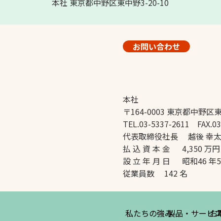
本社 東京都中野区東中野3-20-10
お問い合わせ
本社
〒164-0003 東京都中野区東
TEL.03-5337-2611 FAX.03
代表取締役社長 越後 幸
払 込 資 本 金 4,350 万円
設 立 年 月 日 昭和46 年
従業員数 142 名
私たちの強み
製品・サービ
お