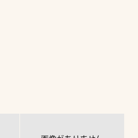
一覧
ー
技術別カテゴリー
お悩み別カテゴ
全天候舗装
暑さ対策
スポーツターフ（芝
安全性向上
生）舗装
ト
ぬかるみ・凍結
人工芝舗装
な人
飛散・流出防止
クレイ（土）舗装
施工・管理実績
ン
防球設備
施設管理
パークマネジメント